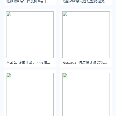
戴燕妮#端午粽意你#端午安康 ​​​​
戴燕妮#星电音联盟终极派对之夜#
法：
吞下一把生甜玉米粒，然后留意便便中的黄色粒子，看它们
多久之后才能出现
（正常应该在8到24小时之间。）
很少有人认为应该随时随地排便，但是推迟排便的习惯意味着食
物残留物在体内时间比它应该停留的时间要长。转运时间变长，
我们的生活质量也会下降。平均而言，人类一生大约要排出6吨
大便，由水、细菌、含氮物质、碳水化合物、未消化的植物物质
蓉么么 该做什么，不该做什么，一直是过去探索的课程。- 小红书
jess.guan时过境迁谁曾忆，花开花落几时休？
和脂肪组成。
这种混合物在人体内停留时间越长，就越容易发酵和分解。这不
仅会制造“屁”，还会产生“代谢物”，然后与肠壁接触并被吸收。结
肠自动中毒想法并不新鲜，从古希腊时期开始，人们认为肠道中
的废物会导致对身体健康至关重要的四种体液失衡，这四种体液
分别是血液、黄胆汁、黑胆汁和痰。