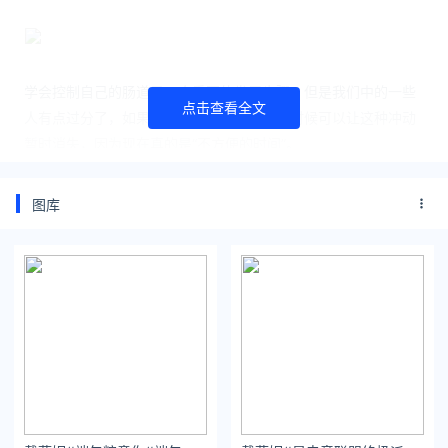
学会控制自己的肠道是一个重要的发展步骤，但是我们中的一些
点击查看全文
人有点过分了，如果我们暂时忽略便意，有时候可以让这种冲动
暂时消失，因为现在真的是“不方便的时间”。
但习惯性地抑制排便冲动可能和以下症状有关：便秘、腹痛、多
图库
变且不可预测的排便习惯、腹胀、多屁、食物经过肠道速度慢等
等。
我们可能知道我们多久打开一次肠道，但是我们中很少有人能知
道“整个肠道的转运时间”，就是我们吃掉的食物残留物需要多长
时间才能从另一端出来。
这个转运时间很重要，因为有突然的拉屎冲动的紧迫性问题、腹
泻、便秘等等都可能是转运缓慢的迹象。有一种简单的测量方