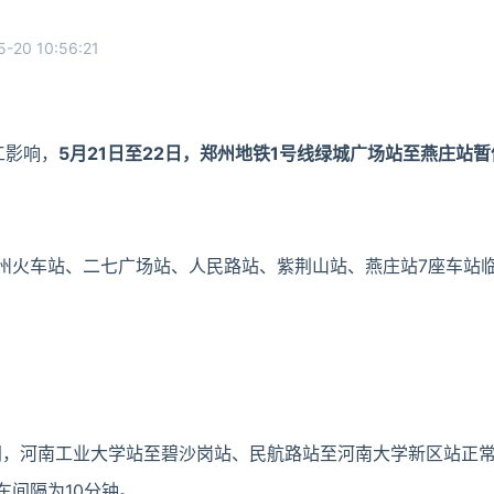
5-20 10:56:21
工影响，
5月21日至22日，
郑州地铁1号线绿城广场站至燕庄站暂
州火车站、二七广场站、人民路站、紫荆山站、燕庄站7座车站
间，河南工业大学站至碧沙岗站、民航路站至河南大学新区站正
行车间隔为10分钟。