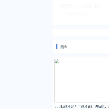
编辑发布：音乐有话说
转载请注明出处
文中图片来源于网络，版权
如有侵权，请及时联系删除
图库
扩散周知
，下方
分享 点赞 
关注公众号：拾黑（shihei
[提示]友情链接：
法律法规检索大数据平台：https:
盘点娱乐资讯黑料不打烊：https:
让资讯触达的更精准有趣：https
*文章为作者独立观点，不代表 