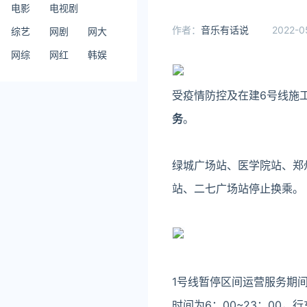
电影
电视剧
作者：
音乐有话说
2022-0
综艺
网剧
网大
网综
网红
韩娱
受疫情防控及在建6号线施
务
。
绿城广场站、医学院站、郑
站、二七广场站停止换乘。
1号线暂停区间运营服务期
时间为6：00~23：00，