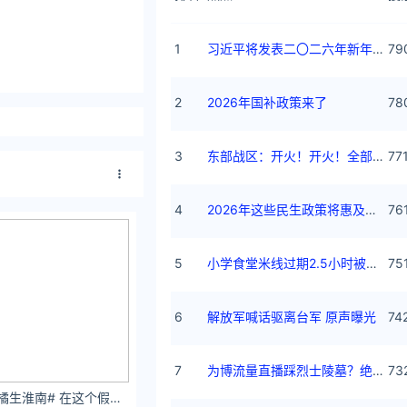
1
习近平将发表二〇二六年新年贺词
79
2
2026年国补政策来了
78
3
东部战区：开火！开火！全部命中！
77
4
2026年这些民生政策将惠及百姓
76
5
小学食堂米线过期2.5小时被罚5万
75
6
解放军喊话驱离台军 原声曝光
74
7
为博流量直播踩烈士陵墓？绝不姑息
73
李希萌#电影暗恋橘生淮南# 在这个假期，与叶展颜约会吧 ​​​​