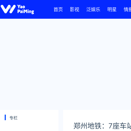
首页
影视
泛娱乐
明星
情
专栏
郑州地铁：7座车