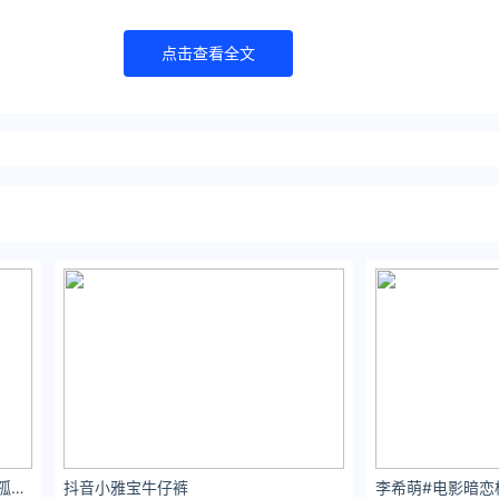
点击查看全文
归原作者所有
在看
三连击
book）了解更多
//www.itanlian.com/
//www.ijiandao.cn/
://www.0xu.cn/
coolla孤独是为了孤独背后的解脱，孤独的过程
抖音小雅宝牛仔裤
文娱排行榜 立场