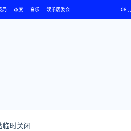
报局
态度
音乐
娱乐居委会
08
站临时关闭