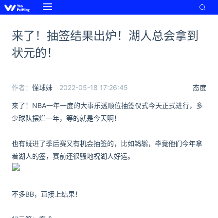
来了！抽签结果出炉！湖人总会拿到
状元的！
作者：
懂球妹
2022-05-18 17:26:45
态度
来了！NBA一年一度的大事乐透顺位抽签仪式今天正式进行，多
少球队摆烂一年，等的就是今天啊！
也有既进了季后赛又有机会抽签的，比如鹈鹕，毕竟他们今年拿
着湖人的签，赛前还很骚地祝湖人好运。
不多BB，直接上结果！