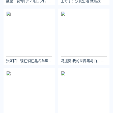
魏莹：祝你们520快乐啊，送上一只魔鬼鱼
王奇子：认真生活 就能找到生活藏起来的糖果
如果顿宝最后真的被活塞拿下，那就很怀疑NBA是不是真的开了
天眼，换算下来就是状元签换顿宝+5号签，对活塞来说怎么也不
算亏啊。
至于魔术抽到状元签，最开心的除了魔术球迷，就应该是湖人球
迷了吧？
张芷陌：现在躺在黑名单里的人，曾经也是你的盖世英雄吧。
冯提莫 我的世界黑与白，五彩世界请滚开。
毕竟魔术队史之前的三个状元，有两个最后都加盟了湖人！是谁
就不用我多说了吧，魔术可是湖人的老工具人了。
现在的悬念就在于魔术会选谁，目前的状元最大热门当属中锋霍
姆格伦，位置跟班巴就有点重叠了。