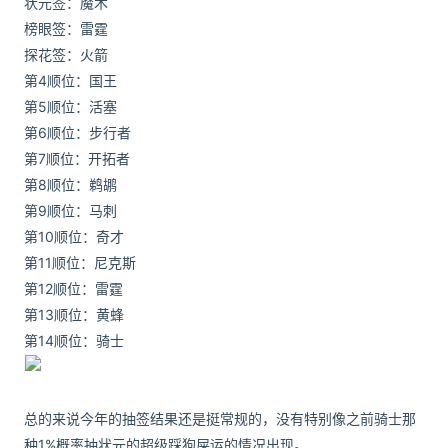
状元签：魔术
榜眼签：雷霆
探花签：火箭
第4顺位：国王
第5顺位：活塞
第6顺位：步行者
第7顺位：开拓者
第8顺位：鹈鹕
第9顺位：马刺
第10顺位：奇才
第11顺位：尼克斯
第12顺位：雷霆
第13顺位：黄蜂
第14顺位：骑士
总的来说今年的抽签结果还是挺常规的，没有特别像之前骑士那
种1%概率抽状元的超级踩狗屎运的情况出现。