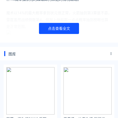
魔术以14%的最大概率拿到状元很正常，火箭抽到第3算是不孬，
雷霆虽然战绩倒数第4，但加上快船那一点点概率抽到榜眼也算
是正常范围。
点击查看全文
最倒霉的就是活塞了，明明战绩倒数第3同样拥有14%抽中状元签
的最高概率，结果最后只拿到个第5顺位。
图库
看看这位活塞名宿（说出他的名字）的脸色就知道这结果有多差
了，今年最大热的三个新秀，霍姆格伦、贾巴里-史密斯、班切罗
基本是和活塞无缘，活塞双状元组队的希望破碎了啊。
不过活塞也不用灰心，选不到状元，还可以交易啊，艾顿今年夏
天不是很有可能离开太阳嘛，而据某公司开出的赔率，活塞最被
看好能得到艾顿。