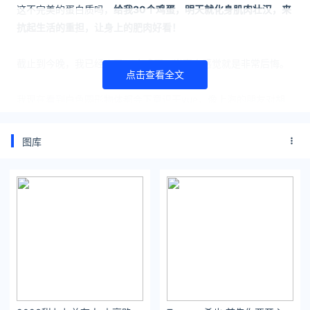
这不完美的蛋白质吗，
给我30个鸡蛋，明天就化身肌肉壮汉，来
抗起生活的重担，让身上的肥肉好看！
截止到今晚，我已经吃了15个鸡蛋，当事人感觉就是非常后悔。
点击查看全文
我现在看到白色圆形物体都会下意识干yue，像上海的朋友对胡
萝卜的态度一样。
图库
再怎么爱吃胡萝卜的人也不会把它单独装小盘里假装是一道菜
吧！
这次的鸡蛋靠我自己肯定是吃不完的，但最近来我家玩的朋友发
现她只要做客到七点半，我就会拉着她跳刘耕宏，她有点不爱来
了。