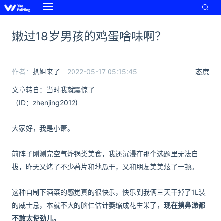
嫩过18岁男孩的鸡蛋啥味啊？
作者：
扒姐来了
2022-05-17 05:15:45
态度
文章转自：当时我就震惊了
（ID：zhenjing2012)
大家好，我是小萧。
前阵子刚测完空气炸锅类美食，我还沉浸在那个选题里无法自
拔，昨天又烤了不少薯片和地瓜干，又和朋友美美炫了一顿。
这种自制下酒菜的感觉真的很快乐，快乐到我俩三天干掉了1L装
的威士忌，本就不大的脑仁估计萎缩成花生米了，
现在擤鼻涕都
不敢太使劲儿。