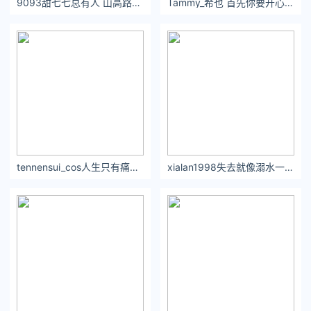
9093甜七七总有人 山高路远 为你而来 ​​​​
Tammy_希也 首先你要开心，其次都是其次
如果呆到八点，可能还练会儿帕梅拉。
她：哎呀，七点半了，我对象来接我，我得走了
我：？
我：你是不是根本没有对象，就是不想锻炼
她：是的
tennensui_cos人生只有痛过哭过经历之后才会明白一些事
xialan1998失去就像溺水一样窒息的痛和锥心的苦然后刺骨的绝望
…………
在我发誓肯定不逼着她跳操后，她勉强同意了替我分担一半。
玉子烧
平底锅小火，蛋液倒薄薄的一层，凝固后马上卷起来放在锅边，
再倒一层，我一共做了三四层。