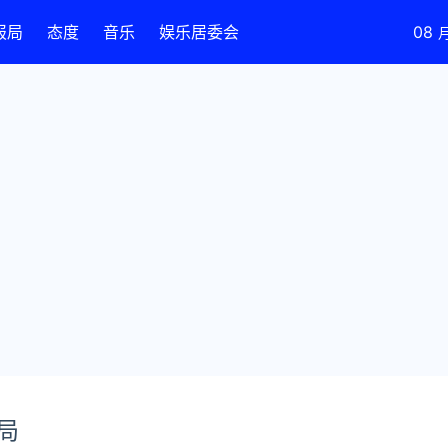
报局
态度
音乐
娱乐居委会
08
局