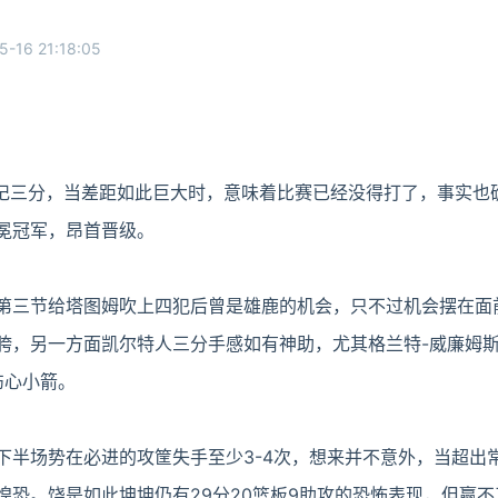
5-16 21:18:05
4记三分，当差距如此巨大时，意味着比赛已经没得打了，事实也
冕冠军，昂首晋级。
第三节给塔图姆吹上四犯后曾是雄鹿的机会，只不过机会摆在面
胯，另一方面凯尔特人三分手感如有神助，尤其格兰特-威廉姆斯
伤心小箭。
下半场势在必进的攻筐失手至少3-4次，想来并不意外，当超出
惶恐。饶是如此坤坤仍有29分20篮板9助攻的恐怖表现，但赢