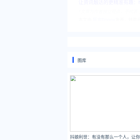
让资讯触达的更精准有趣：https
*文章为作者独立观点，不代表 
本文由
狂言Doggy
发表，转载此
原文链接 https://www.yaopaim
图库