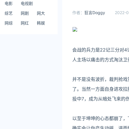
电影
电视剧
作者：
狂言Doggy
2022-0
综艺
网剧
网大
网综
网红
韩娱
会战的兵力是22记三分对
人主场以痛击的方式淘汰卫
并不是没有波折，裁判抢戏
了。当然一方面自身进攻拉
投中7，成为从暗处飞来的
以至于坤坤的心态都崩了，
确实会让你产生动摇，进而