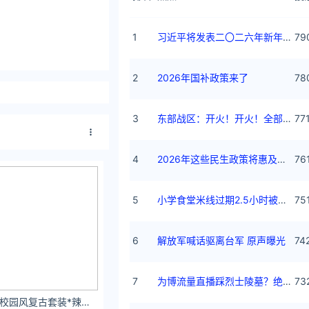
1
习近平将发表二〇二六年新年贺词
79
2
2026年国补政策来了
78
3
东部战区：开火！开火！全部命中！
77
4
2026年这些民生政策将惠及百姓
76
5
小学食堂米线过期2.5小时被罚5万
75
6
解放军喊话驱离台军 原声曝光
74
7
为博流量直播踩烈士陵墓？绝不姑息
73
任知 OOTD |美式校园风复古套装*辣妹穿搭