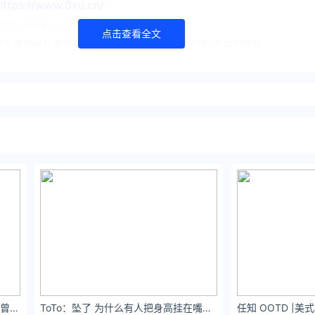
://www.0xu.cn/
文娱排行榜 立场
点击查看全文
文章须经作者同意，并请附上出处( 文娱排行榜 )及本页链接。
ing.com/media/85646.html
抖娘利世：有没有那么一个人，让你曾经发了疯的想，现在却拼了命的忘。
ToTo：坠了 为什么有人把身高挂在嘴边啊（171）