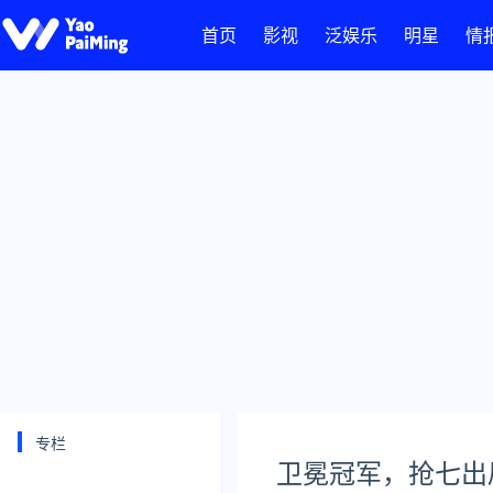
首页
影视
泛娱乐
明星
情
专栏
卫冕冠军，抢七出