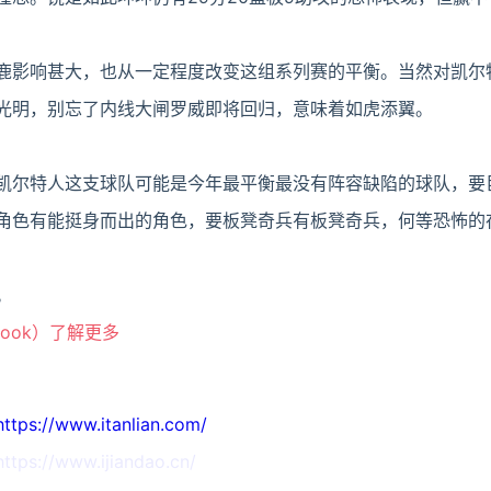
鹿影响甚大，也从一定程度改变这组系列赛的平衡。当然对凯尔
光明，别忘了内线大闸罗威即将回归，意味着如虎添翼。
凯尔特人这支球队可能是今年最平衡最没有阵容缺陷的球队，要
角色有能挺身而出的角色，要板凳奇兵有板凳奇兵，何等恐怖的
。
book）了解更多
//www.itanlian.com/
//www.ijiandao.cn/