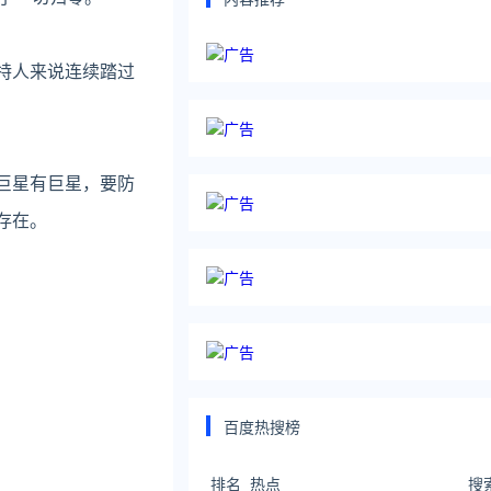
特人来说连续踏过
巨星有巨星，要防
存在。
百度热搜榜
排名
热点
搜