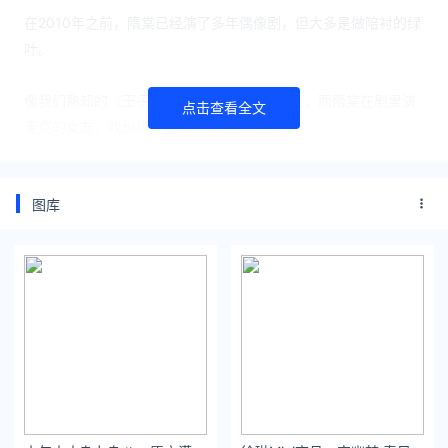
在2010年之前，隋棠已经演了多年偶像剧，但大多是做陪衬的绿
叶。
像我们熟知的《王子变青蛙》，陈乔恩是女主，而隋棠在剧里演
点击查看全文
麦克的女友，戏份极少。
在《痞子英雄》里，隋棠几乎是以客串的形式出现，和女主陈意
涵、张钧甯，完全不在同一个level上。
图库
隋棠最有知名度的角色，可能就是《爱情魔法师》里的女二号叶
可岚了。
可过了2010年之后，隋棠就火速逆袭，当上了大女主。
和温升豪搭档的《犀利人妻》，播出之后口碑一路飙升，被称为