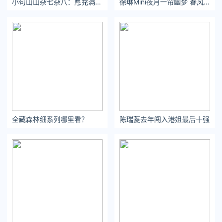
小句山山杂七杂八：愿充满温柔 阳光 ​​​​
徐琳Mini夜月一帘幽梦 春风十里柔情 ​​​​
宝岛版《婚姻保卫战》。
因为剧版《犀利人妻》反响很好，隋棠又紧锣密鼓拍了电影版。
2012年，电影版《犀利人妻》上映后，也异常火爆。
拿下两亿新台币的高票房，成为当年台湾爱情片票房冠军。
（热
全藏森林细系列哪里看？
陈瑞菱去年闯入港姐最后十强
度和当年热映的《那些年，我们一起追过的女孩》不相上下）
而这部片子，也成了隋棠演艺生涯中，非常重要的转折点。
因为电影版在台湾很受欢迎，大陆也引进了版权，在2013年的跨
年档上映。