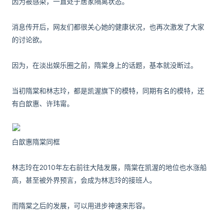
因为被感染，一直处于居家隔离状态。
消息传开后，网友们都很关心她的健康状况，也再次激发了大家
的讨论欲。
因为，在淡出娱乐圈之前，隋棠身上的话题，基本就没断过。
当初隋棠和林志玲，都是凯渥旗下的模特，同期有名的模特，还
有白歆惠、许玮甯。
白歆惠隋棠同框
林志玲在2010年左右前往大陆发展，隋棠在凯渥的地位也水涨船
高，甚至被外界预言，会成为林志玲的接班人。
而隋棠之后的发展，可以用进步神速来形容。