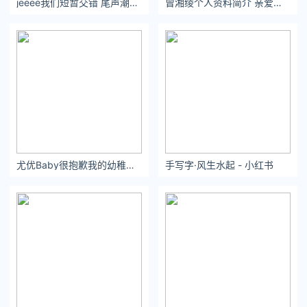
jeeee我们短暂交错 尾声潮落 致敬这场遇见
曾湘绫个人资料简介 亲爱的少年，不要看见别人发光就觉得自己暗淡。
尤优Baby很抱歉我的幼稚造成你的困扰谢谢你这么理智推开我远离我。
手写字·风生水起 - 小红书