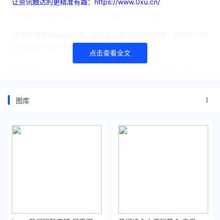
让资讯触达的更精准有趣：https://www.0xu.cn/
*文章为作者独立观点，不代表 文娱排行榜 立场
本文由
狂言Doggy
发表，转载此文章须经作者同意，并请附上出
处( 文娱排行榜 )及本页链接。
点击查看全文
原文链接 https://www.yaopaiming.com/media/85567.html
图库