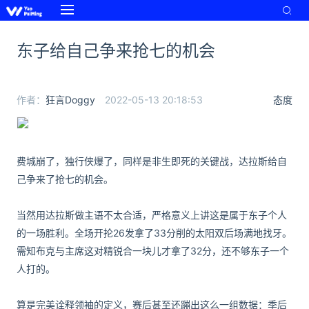
东子给自己争来抢七的机会
作者：
狂言Doggy
2022-05-13 20:18:53
态度
费城崩了，独行侠爆了，同样是非生即死的关键战，达拉斯给自
己争来了抢七的机会。
当然用达拉斯做主语不太合适，严格意义上讲这是属于东子个人
的一场胜利。全场开抡26发拿了33分削的太阳双后场满地找牙。
需知布克与主席这对精锐合一块儿才拿了32分，还不够东子一个
人打的。
算是完美诠释领袖的定义，赛后甚至还蹦出这么一组数据：季后