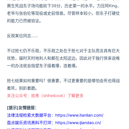
赛生死战东子场均能砍下39分，历史第一的水平。力压阿King、
老爷与张伯伦等现役或史前怪兽。尽管样本较小，但东子打硬仗
的能力已然被验证。
反观某位同志……
不过抢七仍不乐观，不乐观之处在于抢七对于主队而言具有巨大
优势，届时天时地利人和都在太阳这边。因此对于独行侠来说唯
一的办法就会指望东子接着爆，连着爆。
抢七结果如何重要吗？很重要，不过更重要的是哪怕会死也得战
着死，别趴着跪。
关注公众号：拾黑（shiheibook）了解更多
[提示]友情链接：
法律法规检索大数据平台：https://www.itanlian.com/
盘点娱乐资讯黑料不打烊：https://www.ijiandao.cn/