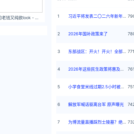
1
习近平将发表二〇二六年新年贺词
79
起司Yannie 初冬的老钱又纯欲look - 小红书
2
2026年国补政策来了
78
3
东部战区：开火！开火！全部命中！
77
4
2026年这些民生政策将惠及百姓
76
5
小学食堂米线过期2.5小时被罚5万
75
6
解放军喊话驱离台军 原声曝光
74
7
为博流量直播踩烈士陵墓？绝不姑息
73