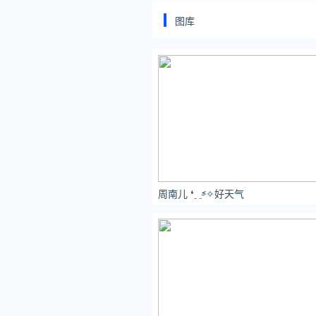
图库
周南儿 ❛‿˂̵✧好天气