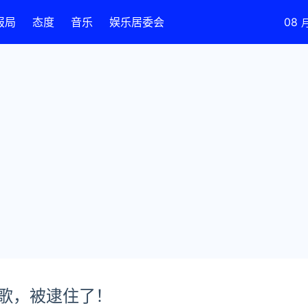
报局
态度
音乐
娱乐居委会
08
歌，被逮住了！