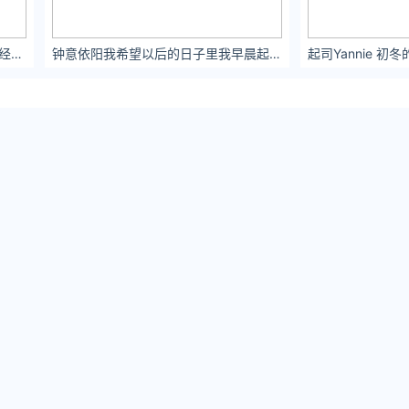
L佳诺_：今天温温柔柔的 #甜妹 #曾经的爱在大雪里变成空白
钟意依阳我希望以后的日子里我早晨起来的第一眼看到的是你