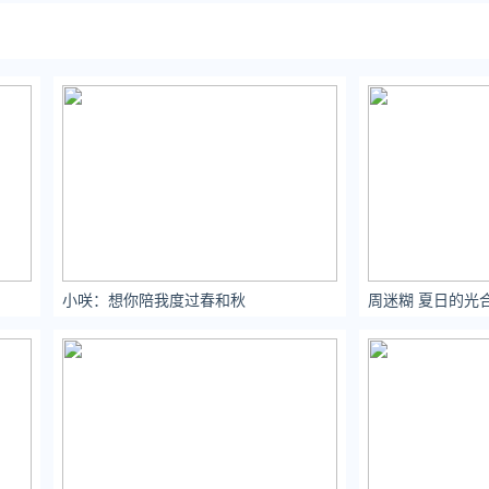
小咲：想你陪我度过春和秋
周迷糊 夏日的光合