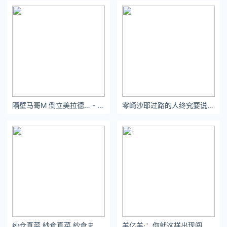
隔壁马哥M 倒立美拉德… - 小红书
零崎沙耶过路的人终究要说再见。
纱仓真菜 紗倉真菜 紗倉まな Mana Sakura 【业界大百科】 - 哔哩哔哩
羊亿羊·：你就这样出现闯入我心里面#06#甜妹