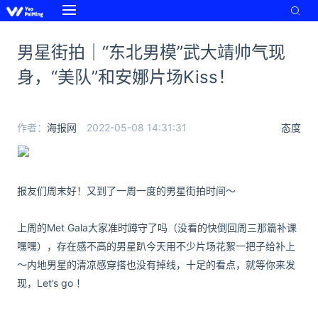
男星街拍｜“东北男模”武大靖帅气现
身，“美队”和安娜片场Kiss！
作者：
海报网
2022-05-08 14:31:31
态度
报友们周末好！又到了一周一度的男星街拍时间～
上周的Met Gala大家准时蹲守了吗（没看的快倒回周三那篇补课
嘿嘿），存在感不高的男星趴今天用不少片场花絮一把子给补上
～内地男星的清凉感穿搭也没有掉线，十足的看点，就等你来发
现，Let’s go ！