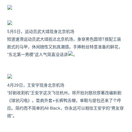
5月5日，运动员武大靖现身北京机场
短道速滑运动员武大靖抵达北京机场，身穿黑色圆领T搭配工装
款式的马甲，休闲随性又别具潮感。手捧粉丝特意准备的鲜花，
“东北第一男模”这人气简直没话讲
。
4月29日，王安宇现身北京机场
“好剧收割机”王安宇这次飞往杭州，将开拍刘慈欣原著改编新剧
《球状闪电》。垫肩外套+长裤鸭舌帽，单鞋与提包还来了个呼
应。简约而不简单的All Black，你永远可以相信王安宇的“男友穿
搭”。