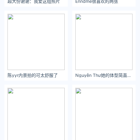
超大份谢谢：我爱这组照片
Enndme很喜欢的两张 ​​​​
起来了，那些青春的回忆如今也再次“文艺复兴”了哈哈。
陈楚生想必就是大家耳熟能详的一位吧，他这套蓝色牛仔夹克搭
配水洗牛仔裤与溶解鞋的穿搭清爽又减龄。好像十年前他也是类
似的穿着，一直未变～
5月4日，苏醒现身长沙黄花机场
陈yyr内景拍的可太舒服了 ​​​​
Nguyễn Thư她的体型简直是完美，是真正的仙女下凡，人间绝色
没错，苏醒这个名字是不是也唤醒你的DNA了，他与陈楚生等其
他人气快男将一起录制《你好星期六》。
最妙的是，这天苏醒的粉丝居然是带着小孩来送行滴～看着他与
粉丝孩子的有爱互动，真的不得不感慨啊….