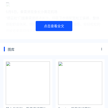
5月5日，秦霄贤现身长沙黄花机场
“德云社”门面秦霄贤抵达长沙，印花卫衣搭配宽松工装裤，整体
搭配舒适休闲，同时印花的卡通设计也不失童趣感。轻轻松松的
点击查看全文
帅被老秦拿捏得很好。
图库
5月1日，韩东君现身北京机场
大家翘首以盼的“经典老番”《花儿与少年》即将开始新一季的录
制啦！演员韩东君作为嘉宾抵达长沙。穿搭么，依旧是对克罗心
和MMY情有独钟的一天。
5月1日，陈楚生现身长沙黄花机场
最近因为那句洗脑到不行的“你是我的神”，成功把“快男考古潮”带