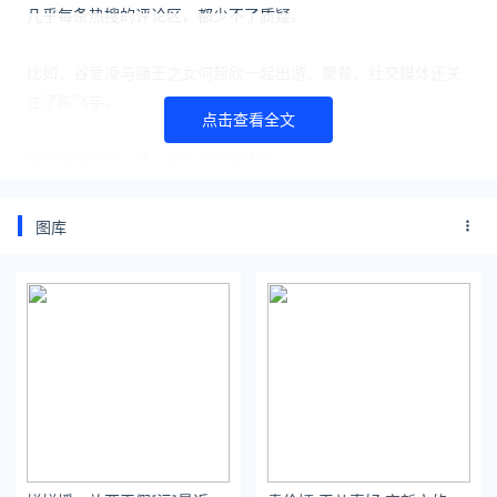
几乎每条热搜的评论区，都少不了质疑。
比如，
谷爱凌与赌王之女何超欣一起出游、聚餐，社交媒体还关
注了陈飞宇。
点击查看全文
便被诟病与富二代、星二代走得太近。
图库
离开中国之际，发微博致谢，也被质疑
捞金
。