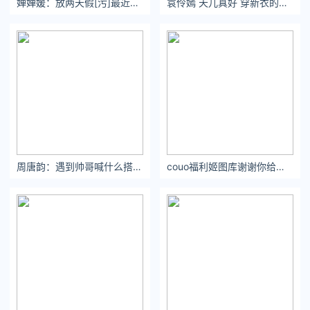
婵婵媛：放两天假[污]最近工作脚都快感觉不是自己的了 ​​​​
袁伶嫣 天儿真好 穿新衣的日子快到咯. 我先替你们试穿
尽管谷爱凌依然是热搜常客，
但得到的反响已经不同往日。
周唐韵：遇到帅哥喊什么搭讪？#五一旅游#闽南语
couo福利姬图库谢谢你给我的小幸福，曾渲染了我的世界。
彩虹屁越来越少，「炒作」的字眼越来越多。
前几天，一条名为「
谷爱凌乘私人飞机离境
」的热搜，则直接
将
她推上了风口浪尖。