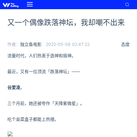
又一个偶像跌落神坛，我却嘲不出来
作者：
独立鱼电影
2022-05-08 02:47:22
态度
流量时代，人们
热衷于造神和毁神。
最近，又有一位顶流「跌落神坛」——
谷爱凌
。
三个月前，她还被夸作「天降紫微星」。
吃个韭菜盒子都能上热搜。