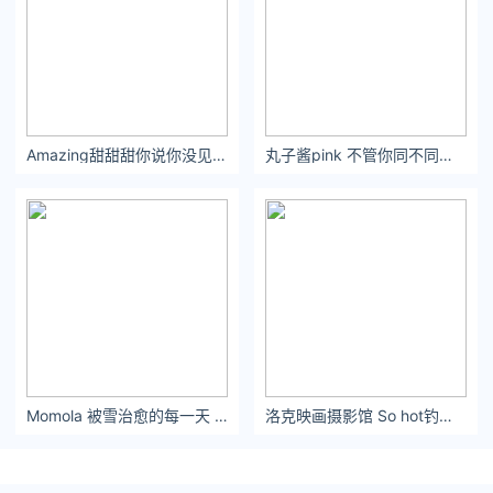
Amazing甜甜甜你说你没见过我的眼泪，我说，那是因为你没进过我的心。
丸子酱pink 不管你同不同意，最有魅力及耐看的单品很可能是白衬衫
Momola 被雪治愈的每一天 - 小红书
洛克映画摄影馆 So hot钓系腿精辣妹纯欲御姐风拍照姿势 - 小红书