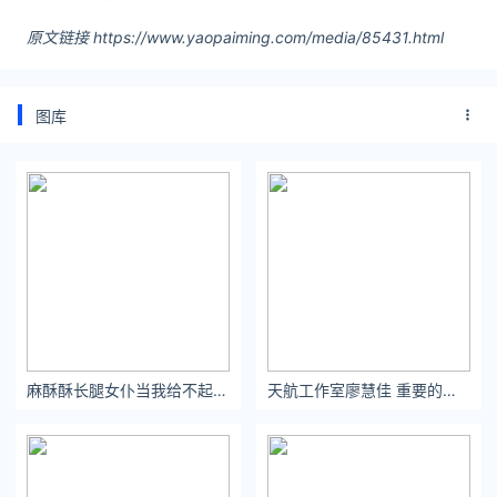
原文链接 https://www.yaopaiming.com/media/85431.html
图库
麻酥酥长腿女仆当我给不起的时候我所能做的只剩离开。
天航工作室廖慧佳 重要的不是花 是仪式感 是被人惦记 是被爱