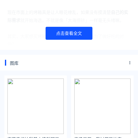
现在市面上的烤箱真是让人眼花缭乱，如果没有摸清楚
自己的实
际需求
就开始海选，不就是像「大海捞针」一样毫无头绪嘛。
点击查看全文
其实，大家想买烤箱，很大一部分原因，就是为了做好吃的对
吧？
那么挑选的时候，只要确定：
图库
烤箱的类型能否做出自己爱吃的食物
（功能类型）
烹饪方式能否把食物做得好吃
（烹饪方式）
容量是否能满足个人还有家庭的需求
（尺寸容量）
差不多就能挑到符合自己需求的烤箱啦~
图源：Anova Culinary