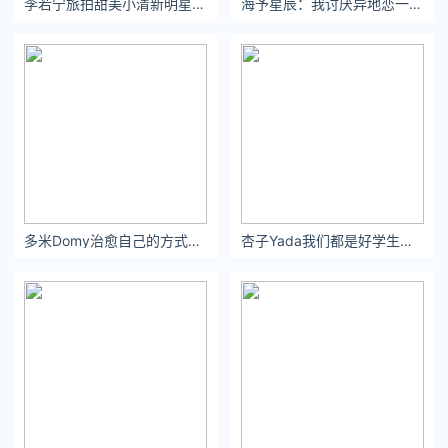
李若宁旅拍甜美小清新明星个人 街拍美女自拍生活照写真
海予星辰：我讨厌异地恋一万次，但我会喜欢你一万零一次#爱情 #异地恋
根据上面最重要的三个挑选方向，我给大家分别整理了一些
参考
要点
，大家根据自己的需求对号入座就好。
看功能类型
现在我们先看一下烤箱有什么类型，基本是
两大类
：
多米Domy治愈自己的方式有很多种，下厨就是其中一种。
杏子Yada我们都是好学生不谈恋爱不私奔小喇叭里陪伴你初二一班我姓曾
电烤箱
：主要功能为
「烤制」
，比如 烤鸡腿、烤串、酥皮等，基
本满足绝大数烘烤类的菜式需求
蒸烤箱
：集合了
「烤箱+蒸箱」
的功能，能处理更高难度的菜
式，还能满足烘焙爱好者「发酵」等较多要求
这部分真的建议大家
根据自己的饮食习惯挑选
，我的血泪就是，
花了大价钱分别入了烤箱和蒸箱，才知道我爱吃的烤鱼
「边蒸边