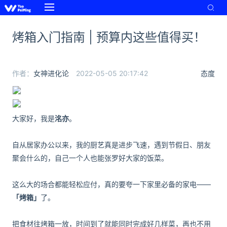
烤箱入门指南 | 预算内这些值得买！
作者：
女神进化论
2022-05-05 20:17:42
态度
大家好，我是
洺亦
。
自从居家办公以来，我的厨艺真是进步飞速，遇到节假日、朋友
聚会什么的，自己一个人也能张罗好大家的饭菜。
这么大的场合都能轻松应付，真的要夸一下家里必备的家电——
「烤箱」
了。
把食材往烤箱一放，时间到了就能同时完成好几样菜，再也不用