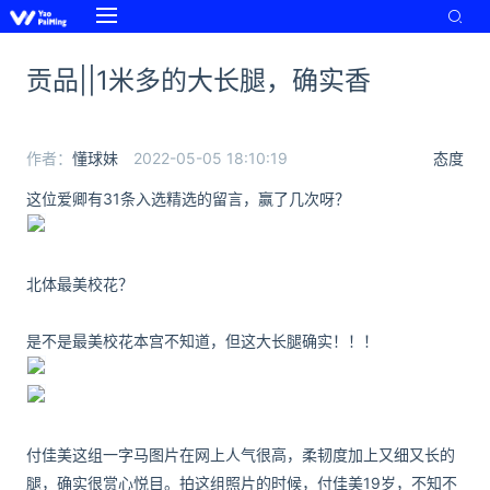
贡品||1米多的大长腿，确实香
作者：
懂球妹
2022-05-05 18:10:19
态度
这位爱卿有31条入选精选的留言，赢了几次呀？
北体最美校花？
是不是最美校花本宫不知道，但这大长腿确实！！！
付佳美这组一字马图片在网上人气很高，柔韧度加上又细又长的
腿，确实很赏心悦目。拍这组照片的时候，付佳美19岁，不知不