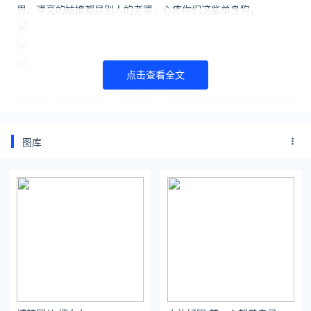
恩，漂亮的姑娘都是别人的老婆，心疼你们这些单身狗。
点击查看全文
2018年付美佳现在是一名出品人，根据资料显示她参与出品的作
品叫得出名字的有纪录片《住在中国》，据闻现在已经是身价千
万了。
图库
人家又美身材又好，还有钱，羡慕吗？
好了，最后一组美图了。