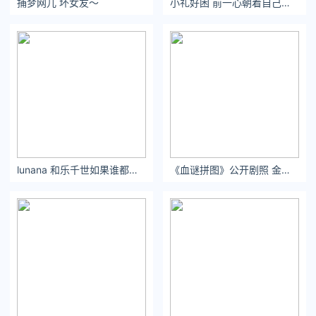
捕梦网儿 坏女友～
小礼好困 前一心朝着自己目标前进的人，整个世界都会给他让路。
关注公众号：拾黑（shiheibook）了解更多
[提示]友情链接：
法律法规检索大数据平台：https://www.itanlian.com/
盘点娱乐资讯黑料不打烊：https://www.ijiandao.cn/
让资讯触达的更精准有趣：https://www.0xu.cn/
*文章为作者独立观点，不代表 文娱排行榜 立场
lunana 和乐千世如果谁都可以的话，不必是我。
《血谜拼图》公开剧照 金多美×孙锡久携手追凶！_海外_电影网_1905.com
本文由
懂球妹
发表，转载此文章须经作者同意，并请附上出处(
文娱排行榜 )及本页链接。
原文链接 https://www.yaopaiming.com/media/85391.html