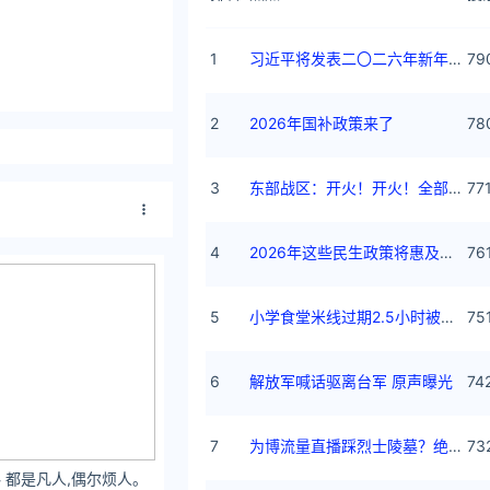
1
习近平将发表二〇二六年新年贺词
79
2
2026年国补政策来了
78
3
东部战区：开火！开火！全部命中！
77
4
2026年这些民生政策将惠及百姓
76
5
小学食堂米线过期2.5小时被罚5万
75
6
解放军喊话驱离台军 原声曝光
74
7
为博流量直播踩烈士陵墓？绝不姑息
73
 都是凡人,偶尔烦人。