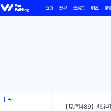
首页
影视
泛娱乐
明星
情
专栏
【见闻489】炫