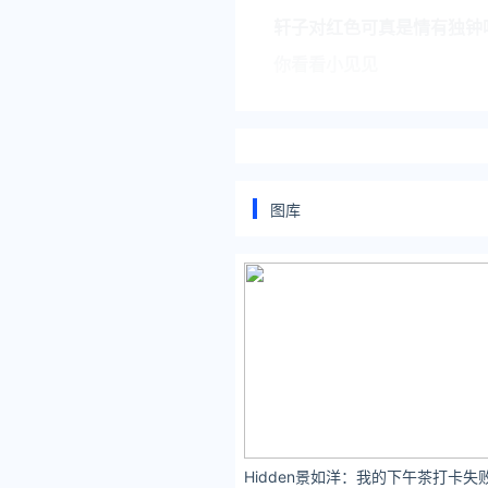
轩子对红色可真是情有独钟
你看看小见见
是不是挺对胃口的
图库
4
炫神在昨晚的直播中突然被
有水友评论里询问被封的原
之后又有水友进行了解释，