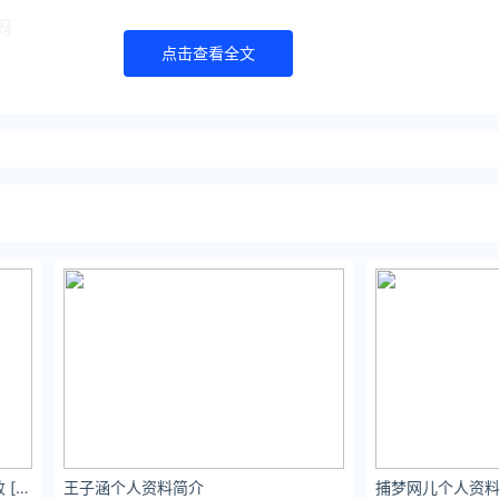
呀
点击查看全文
封，
而后炫神发微博表示
忘了我吧。
因
原因是
炫神被水友带节奏后口嗨了一下，紧跟着就被超管封了。
Hidden景如洋：我的下午茶打卡失败 [白眼] ​​​​
王子涵个人资料简介
捕梦网儿个人资料