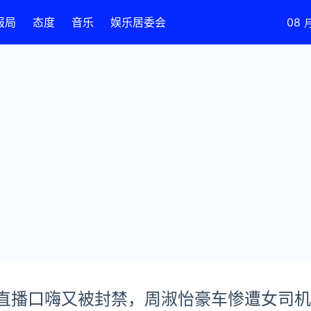
报局
态度
音乐
娱乐居委会
08
神直播口嗨又被封禁，周淑怡豪车惨遭女司机g