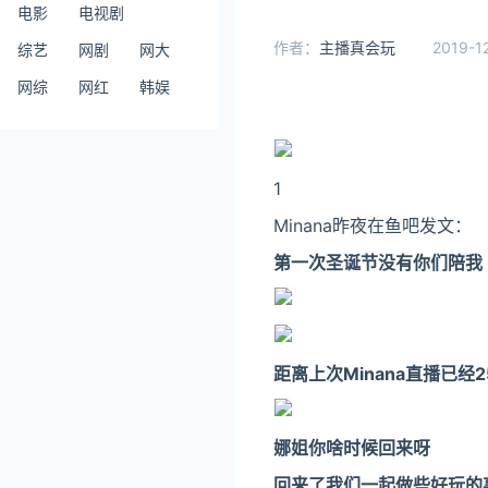
电影
电视剧
作者：
主播真会玩
2019-1
综艺
网剧
网大
网综
网红
韩娱
1
Minana昨夜在鱼吧发文：
第一次圣诞节没有你们陪我
距离上次Minana直播已经
娜姐你啥时候回来呀
回来了我们一起做些好玩的