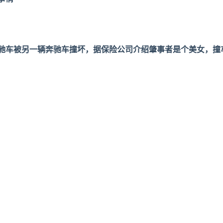
驰车被另一辆奔驰车撞坏，
据保险公司介绍肇事者是个美女，
撞