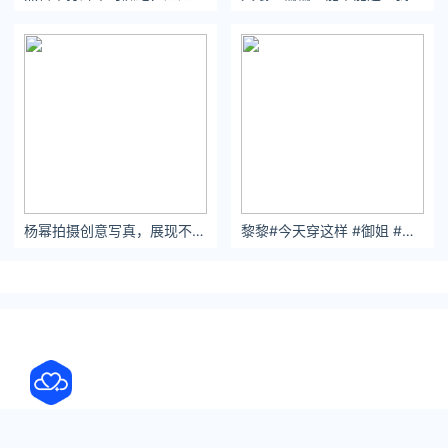
杨幂拍摄创意写真，展现不一样的风格
黎黎#今天穿这样 #御姐 #每日穿搭 #酒店对镜拍 #穿搭分享 - 小红书