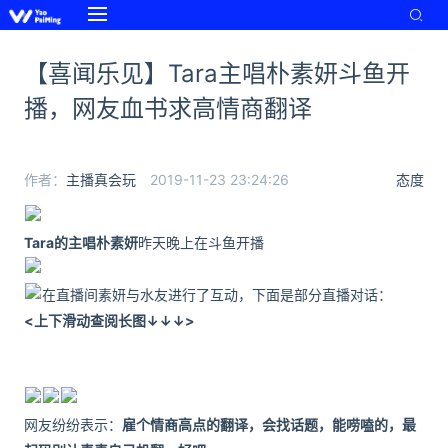
【喜闻乐见】Tara主唱朴素妍斗鱼开
播，网友血书求高情商翻译
作者：
主播真会玩
2019-11-23 23:24:26
态度
Tara的主唱朴素妍
昨天晚上在斗鱼开播
在直播间素妍与水友进行了互动，下面是部分直播对话：
<上下滑动查阅长图↓↓↓>
网友
纷纷表示：
雇个情商高点的翻译，会找话题，能唠嗑的，最