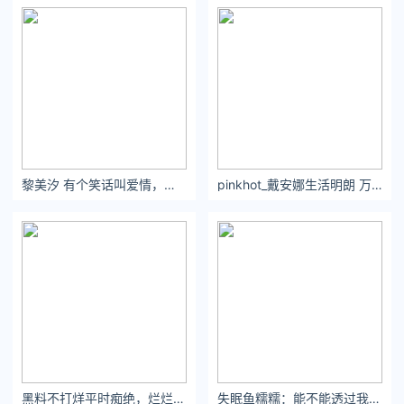
黎美汐 有个笑话叫爱情，笑得撕心裂肺，哭得一塌糊涂，却还不肯放手。
pinkhot_戴安娜生活明朗 万物可爱 [挤眼]
黑料不打烊平时痴绝，烂烂风月。
失眠鱼糯糯：能不能透过我的身体去爱我的灵魂