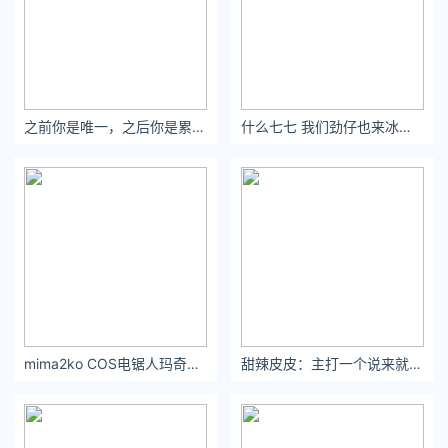
之前你是唯一，之后你是累赘。
什么七七 我们劲仔也来冰墩墩一下 ​​​​
mima2ko COS电锯人玛奇玛 御姐气质身材还原
甜辣皮皮：主打一个说来就来#餐桌舞蹈 #朋友聚会嗨起来