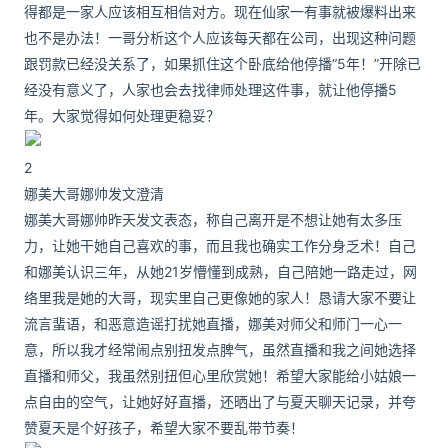
得都是一家人应该相互相信对方。现在仙家一有事就被爆料出来
也不是办法！一哥分析这个人应该每天都在公司，出现这种问题
跟罚款已经没关系了，如果抓住这个卧底给他停播“5年！”开除已
经没有意义了，人家也会去找律师处理这件事，就让他停播5
年。大家觉得如何处理更稳妥？
2
娜美大哥娜帅发文澄清
娜美大哥娜帅昨天发文表态，称自己离开是不想让她有太多压
力，让她干她自己喜欢的事，而且我也确实工作分身乏术！自己
和娜美认识三年，从她21岁懵懂到成熟，自己陪她一路走过，网
络里我是她的大哥，现实里自己更像她的家人！恳请大家不要让
流言蜚语，和恶意造谣打扰她直播，娜美对师父和师门一心一
意，所以我才经常闹点别扭发点脾气，虽然直播和我之间她选择
直播和师父，我虽然别扭但心里欣赏她！希望大家能给小姑娘一
点自由的空气，让她好好直播，还晒出了与夏天聊天记录，并夸
赞夏天是个好孩子，希望大家不要乱带节奏！