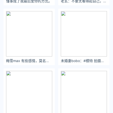
懂事成了我最后爱你的方式。
老幺：不要太看得起自己，因为到了最后伤害的还是那个自己。
爱心接力
全网主播八卦
作为《
水滴公益自媒体
》
的一员，
每天将刊登一篇
重病患者求助信息在文章底部，通过平台向患者捐款，为公益尽
一份力。
如何将自己的求助刊登上来？
求助者在正规众筹平台发起项目，证实人数大于30，且经过我方
审核。
?
梅雪max 有些感情，莫名其妙地开始，又毫无征兆地结束
未婚妻bobo：#模特 拍摄花絮
本周帮扶对象 -
河南省信阳市商城县河凤桥乡八里滩村徐前海
尊敬的各位社会爱心人士：
我叫徐前海，家住河南省信阳市商城县河凤桥乡八里滩村，患者
是我的女儿徐梓晞，今年2岁了，在2018年9月28日在郑州市儿
童医院确诊为急性淋巴细胞白血病，我常年在新郑机场的货运工
作，每个月回家一次，家里教育女儿赡养老人的重担都压在我的
妻子身上，我的妻子是一名人民教师，在商城县鄢岗镇中心小学