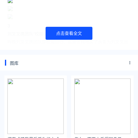
3
点击查看全文
刘叉叉携团队“校服装“回归
昨晚刘叉叉携团队穿校服回归，高迪还特地买了头条为刘叉叉出
视频，又提前开播为好兄弟甩人。刘叉叉表示今天的直播并不是
首秀，自己的账号目前还没有解冻，等解开那一天会出去刷礼物
图库
秒个榜再首秀的。但今晚刘叉叉榜并不高，定榜之前还没突破万
元榜。
宣
免责声明
以上图文均来源于网络，转载目的在于传递更多信息，并不代表
本号赞同其观点和对其真实性负责。如涉及作品内容、版权和其
它问题，请在30日内联系小编微信tdn51888，我们将在第一时
间删除内容！
?