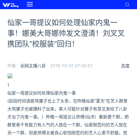
仙家一哥提议如何处理仙家内鬼一
事！娜美大哥娜帅发文澄清！刘叉叉
携团队“校服装“回归！
作者：
全网主播八卦
2018-10-21 07:30:57
态度
1
仙家一哥提议如何处理仙家内鬼一事
(前段时间清歌骂骡子也上了头条，在昨晚仙家“夏天”在艺人群里
大骂骡子也被爆料了出来，某人可能针对骡子有意见发给了八卦
才出了内鬼一事。）昨晚一哥提议让师傅(仙洋）重新建个群，把
群里骨干有能力有人气的人放在一个群，仙家刚签约的艺人放在
另一个群，但是师傅太善良心软怕刚签约的艺人心里不舒服，觉