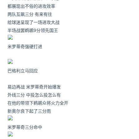
都展现出不俗的进攻效率
两队互飙三分 有来有往
给球迷呈现了一场进攻大战
半场战罢鹈鹕9分领先国王
米罗蒂奇强硬打进
巴格利立马回应
易边再战 米罗蒂奇开始爆发
外线三分 中投怎么投怎么有
在他的带领下鹈鹕众将火力全开
新奥尔良下起了三分雨
米罗蒂奇三分命中