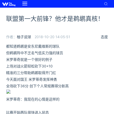
联盟第一大前锋？他才是鹈鹕真核！
作者：
柚子说球
2018-10-20 14:05:51
态度
都知道鹈鹕是安东尼戴维斯的球队
但鹈鹕阵中不乏名气低实力强的球员
米罗蒂奇就是一个很好的例子
上场对战火箭轻松砍下30+10
精准的三分帮助鹈鹕取得开门红
今天面对国王 米罗蒂奇发挥神勇
全场砍下36分 创下个人常规赛得分新高
米罗蒂奇：我现在的心情是这样的
比赛开始两队很快进入状态