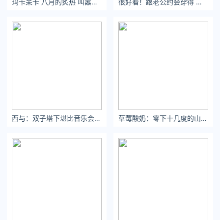
玛卡呆卡 八月的炙热 叫嚣着诗与盛夏
很好看！跟老公约会穿得 巨显身材！
下一场再有稳定的发辉
就基本预定了西部周最佳
波蒂斯：看来只有我能治治这小子了
— END —
如果你喜欢我的文章
可以关注微信公众号柚子说球
❤
西与：双子塔下堪比音乐会现场的live.
草莓酸奶：零下十几度的山东 别人穿袄 我露腿 无所吊谓
点击阅读原文，进入柚子家的好货商城。
关注公众号：拾黑（shiheibook）了解更多
[提示]友情链接：
法律法规检索大数据平台：https://www.itanlian.com/
盘点娱乐资讯黑料不打烊：https://www.ijiandao.cn/
让资讯触达的更精准有趣：https://www.0xu.cn/
*文章为作者独立观点，不代表 文娱排行榜 立场