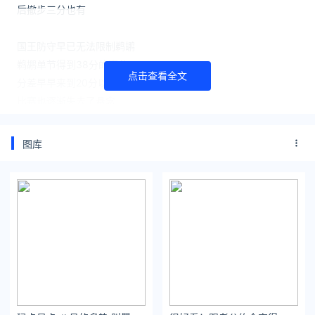
后撤步三分也有
国王防守早已无法限制鹈鹕
鹈鹕单节得到38分的高分
点击查看全文
分差早早来到20分以上
比赛也逐渐失去了悬念
最终鹈鹕149-129轻取国王
149分也破了鹈鹕队史得分纪录
图库
内线双塔砍下61分功不可没
两连胜后的鹈鹕
鹈鹕的前两场比赛
米罗蒂奇场均33分
是绝对的获胜功臣
风头压过了戴维斯