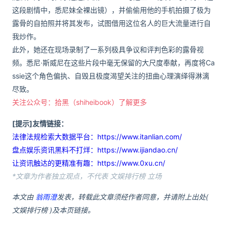
这段剧情中，悉尼妹全裸出镜），并偷偷用他的手机拍摄了极为
露骨的自拍照并将其发布，试图借用这位名人的巨大流量进行自
我炒作。
此外，她还在现场录制了一系列极具争议和评判色彩的露骨视
频。悉尼·斯威尼在这些片段中毫无保留的大尺度奉献，再度将Ca
ssie这个角色偏执、自毁且极度渴望关注的扭曲心理演绎得淋漓
尽致。
关注公众号：拾黑（shiheibook）了解更多
[提示]友情链接：
法律法规检索大数据平台：https://www.itanlian.com/
盘点娱乐资讯黑料不打烊：https://www.ijiandao.cn/
让资讯触达的更精准有趣：https://www.0xu.cn/
*文章为作者独立观点，不代表 文娱排行榜 立场
本文由
翁雨澄
发表，转载此文章须经作者同意，并请附上出处(
文娱排行榜 )及本页链接。