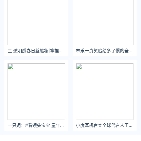
三 透明感春日丝缎妆|拿捏贵气老钱风 - 小红书
林乐一真笑脸给多了惯的全是病
一只妮：#看镜头宝宝 童年就像糖一样，甜进我心，让我永远记得童年的美好
小度耳机官宣全球代言人王曼昱