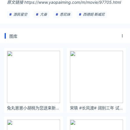
原文链接 https://www.yaopaiming.com/m/movie/97705.html
游民星空
亢奋
悉尼妹
西德妮·斯威尼
图库
兔丸崽崽小胡桃为您送来新壁纸 #永劫无间##胡桃##手机壁纸#
宋轶 #长风渡# 阔别三年 试玉归来[心]