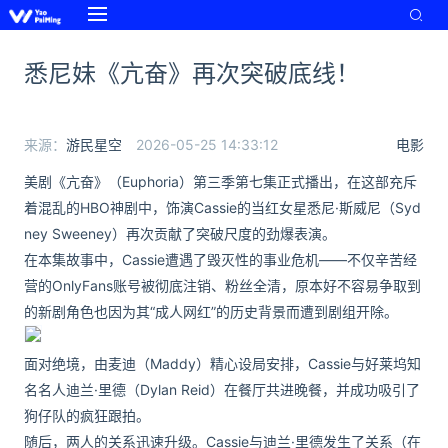
悉尼妹《亢奋》再次突破底线！
来源：
游民星空
2026-05-25 14:33:12
电影
美剧《亢奋》（Euphoria）第三季第七集正式播出，在这部充斥
着混乱的HBO神剧中，饰演Cassie的当红女星悉尼·斯威尼（Syd
ney Sweeney）再次贡献了突破尺度的劲爆表演。
在本集故事中，Cassie遭遇了毁灭性的事业危机——不仅辛苦经
营的OnlyFans账号被彻底注销、粉丝全清，原本好不容易争取到
的新剧角色也因为其“成人网红”的历史背景而遭到剧组开除。
面对绝境，由麦迪（Maddy）精心设局安排，Cassie与好莱坞知
名名人迪兰·里德（Dylan Reid）在餐厅共进晚餐，并成功吸引了
狗仔队的疯狂跟拍。
随后，两人的关系迅速升级。Cassie与迪兰·里德发生了关系（在