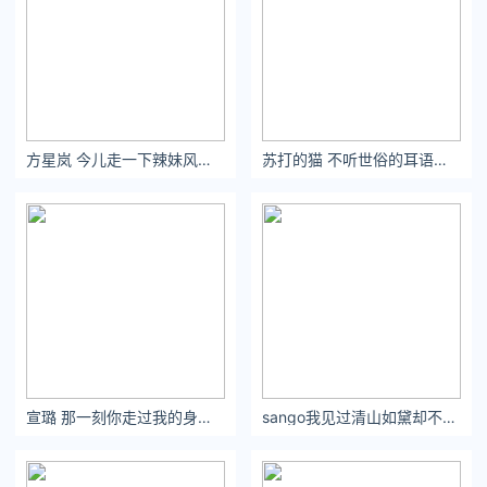
方星岚 今儿走一下辣妹风～ 白色针织套装还是要漏点腰好看
苏打的猫 不听世俗的耳语，只看自己喜欢的风景 - 小红书
宣璐 那一刻你走过我的身边，再也没能放下心中的思念。
sango我见过清山如黛却不及你眉眼。