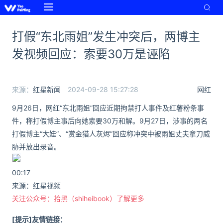
打假“东北雨姐”发生冲突后，两博主
发视频回应：索要30万是诬陷
来源：
红星新闻
2024-09-28 15:27:28
网红
9月26日，网红“东北雨姐”回应近期拘禁打人事件及红薯粉条事
件，称打假博主事后向她索要30万和解。9月27日，涉事的两名
打假博主“大娃”、“赏金猎人灰烬”回应称冲突中被雨姐丈夫拿刀威
胁并放出录音。
00:17
来源：红星视频
关注公众号：拾黑（shiheibook）了解更多
[提示]友情链接：