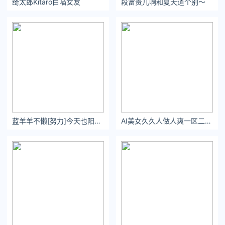
绮太郎Kitaro白喵女友
段富贵儿啊和夏天道个别～
布？
当真相不明的时候，大家就会猜测，这是正常人的心理。而要打
消这种猜测和质疑，最好的方式就是
及时公布真相，用事实说
话。
不然大家就会感觉不公平。既然是两人一起做错事，那么都得为
自己的错误行为买单，而不应该有所分别的处理。
关注公众号：拾黑（shiheibook）了解更多
[提示]友情链接：
法律法规检索大数据平台：https://www.itanlian.com/
蓝羊羊不懒[努力]今天也阳光了老铁 ​​​
AI美女久久人做人爽一区二区三区
盘点娱乐资讯黑料不打烊：https://www.ijiandao.cn/
让资讯触达的更精准有趣：https://www.0xu.cn/
*文章为作者独立观点，不代表 文娱排行榜 立场
本文由
娱乐圈内幕
发表，转载此文章须经作者同意，并请附上出
处( 文娱排行榜 )及本页链接。
原文链接 https://www.yaopaiming.com/ip/web-
celebrity/86301.html