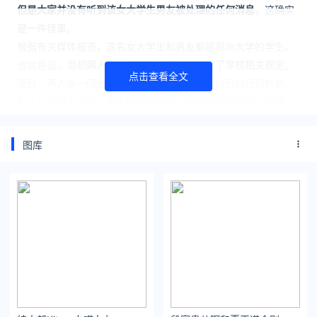
但是大家并没有听到该女大学生男友被处理的任何消息
，这确实
是一件怪事。
根据有关媒体报道，这名女大学生和男友都是郑州大学的学生。
也就是说，
当初两人五一期间私自离校都违反了学校相关规定。
点击查看全文
而且，两人是一同出游。如果女生刻意隐瞒了自己的行程轨迹，
那么从逻辑上来说，男生应该也隐瞒了相应的行程轨迹。不然，
两人违规离校的事实早就被发现了。
那么，如此看来，
男生也和女生一样，私自离校，也隐瞒了自己
图库
的实际行程轨迹。而不同点在于，男生当初没有让室友替自己做
核酸，男生目前的核酸结果还是阴性。
但是，从理论上来说，男生也违反了相应的规定，只是因为男生
没有确诊，所以造成的危害不是那么大。
但这并不意味着受处理
的只有女生，而关于男生的任何处罚消息却并没有被公开。
对于这种情况，校方还是有必要将男生的相关处理结果及时公
布，避免引起一些不必要的猜测。
比如有人质疑是否是因为男生的背景比较强硬，所以导致并没有
受到严厉的处罚？还是已经给予了一定的处分，但是没有对外公