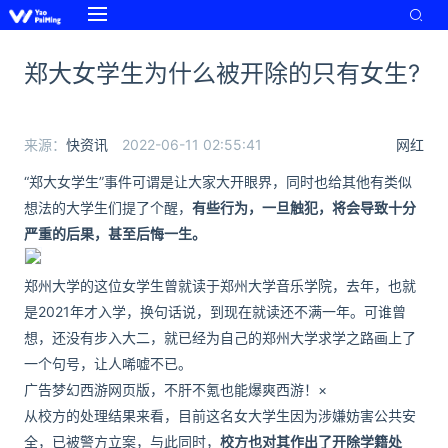
郑大女学生为什么被开除的只有女生?
来源：
快资讯
2022-06-11 02:55:41
网红
“郑大女学生”事件可谓是让大家大开眼界，同时也给其他有类似
想法的大学生们提了个醒，
有些行为，一旦触犯，将会导致十分
严重的后果，甚至后悔一生。
郑州大学的这位女学生曾就读于郑州大学音乐学院，去年，也就
是2021年才入学，换句话说，到现在就读还不满一年。可谁曾
想，还没有步入大二，就已经为自己的郑州大学求学之路画上了
一个句号，让人唏嘘不已。
广告梦幻西游网页版，不肝不氪也能爆爽西游！×
从校方的处理结果来看，目前这名女大学生因为涉嫌妨害公共安
全，已被警方立案，与此同时，
校方也对其作出了开除学籍处