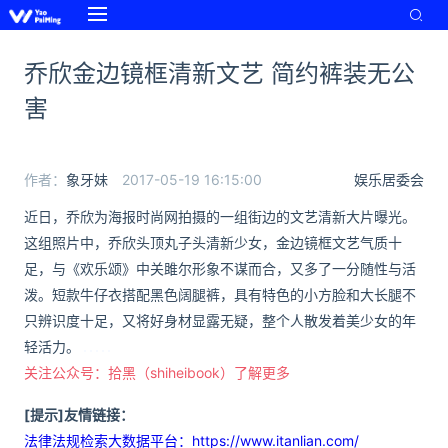
乔欣金边镜框清新文艺 简约裤装无公
害
作者：
象牙妹
2017-05-19 16:15:00
娱乐居委会
近日，乔欣为海报时尚网拍摄的一组街边的文艺清新大片曝光。
这组照片中，乔欣头顶丸子头清新少女，金边镜框文艺气质十
足，与《欢乐颂》中关雎尔形象不谋而合，又多了一分随性与活
泼。短款牛仔衣搭配黑色阔腿裤，具有特色的小方脸和大长腿不
只辨识度十足，又将好身材显露无疑，整个人散发着美少女的年
轻活力。
关注公众号：拾黑（shiheibook）了解更多
[提示]友情链接：
法律法规检索大数据平台：https://www.itanlian.com/