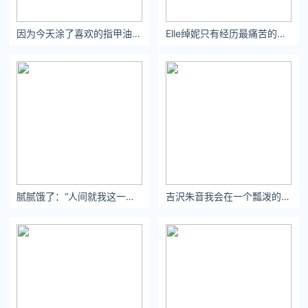
因为今天涂了喜欢的指甲油 所以决定要好好热爱生活 ​​​​
Elle绰妮只有经历最痛苦的坚持，才能配得上拥有最永久的幸福。
腻腻饿了：“人间就我这一款，一定要天天开心噢”#人间就我这一款
吉沢朱音我会在一个瓢泼的雨天释怀