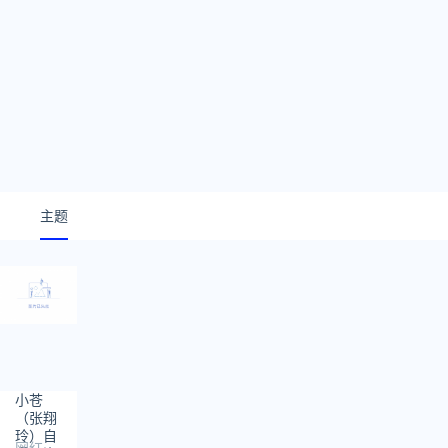
主题
小苍
（张翔
玲）自
网红