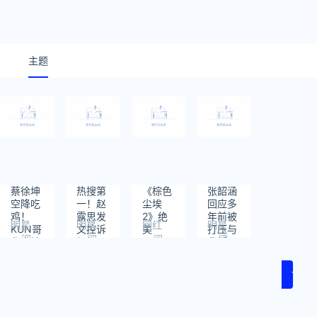
主题
蔡徐坤
热搜第
《棕色
张韶涵
空降吃
一！赵
尘埃
回应多
鸡！
露思发
2》绝
年前被
明星
明星
网红
明星
KUN哥
文控诉
美
打压与
阅
阅
阅
阅
化身特
经纪公
Coser
背叛：
读：
读：
读：
读：
工K
司：我
在BW
我一定
1
85
130
163
不干了
被举
要红！
1
报！本
人回应
来了