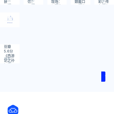
获
亿：
现场：
姐戴口
彩，传
阅
阅
阅
阅
阅
“2024
《749
刘德华
罩照片
争取在
读：
读：
读：
读：
读：
Billboard
局》领
带刘涛
启德开
347
216
278
143
168
Music
跑票房
张子枫
演唱会
Awards”
榜
已读乱
表演者
回
奖
豆瓣
5.6分
《西游
电影
记之孙
阅
悟空三
读：
打白骨
227
精》今
1
日重
映：郭
富城、
巩俐主
演