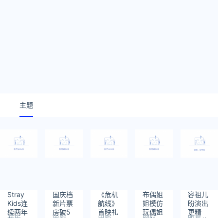
主题
Stray
国庆档
《危机
布偶姐
容祖儿
Kids连
新片票
航线》
姐模仿
盼演出
续两年
房破5
首映礼
玩偶姐
更精
音乐
电影
电影
网红
明星