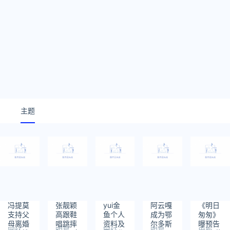
主题
冯提莫
张靓颖
yui金
阿云嘎
《明日
支持父
高跟鞋
鱼个人
成为鄂
匆匆》
母离婚
唱跳摔
资料及
尔多斯
曝预告
网红
明星
网红
明星
电影