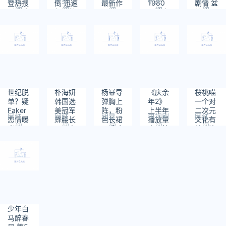
登热搜
倒 迅速
最新作
1980
剧情 盆
阅
阅
阅
阅
阅
别拿孩
起身继
品
品牌大
栽使用
读：
读：
读：
读：
读：
子当做
续唱回
使
真名本
1
1
6
18
59
婚姻借
应：没
色出
口
事
演！
世纪脱
朴海妍
杨幂导
《庆余
桜桃喵
单？疑
韩国选
弹胸上
年2》
一个对
Faker
美冠军
阵，粉
上半年
二次元
网红
网红
明星
电视剧
网红
恋情曝
蜂腰长
色长裙
播放量
文化有
阅
阅
阅
阅
阅
光！网
腿，身
尽秀玲
中国第
着无比
读：
读：
读：
读：
读：
友：也
材颜值
珑身材
一
热爱的
367
119
236
299
297
该谈了
独一档
小姐姐
存在！
少年白
马醉春