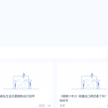
被私生追也要跟粉丝打招呼
《雄狮少年2》网播后口碑逆袭了吗？
码好评
阅读：55
电影