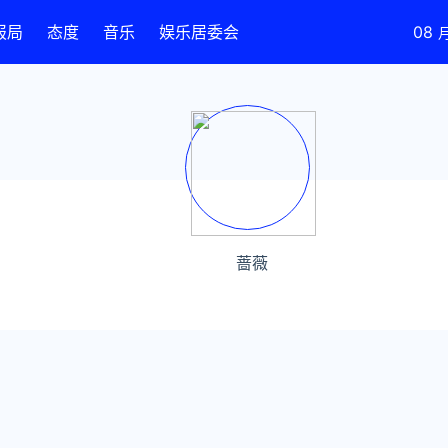
报局
态度
音乐
娱乐居委会
08
蔷薇