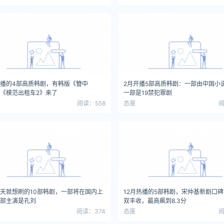
播的4部高质韩剧，有韩版《簪中
2月开播5部高质韩剧：一部由中国小
《模范出租车2》来了
一部是19禁犯罪剧
阅读：558
态度
阅
天就想刷的10部韩剧，一部将在国内上
12月热播的5部韩剧，宋仲基新剧口
部主演是孔刘
双丰收，最高飙到8.3分
阅读：374
态度
阅