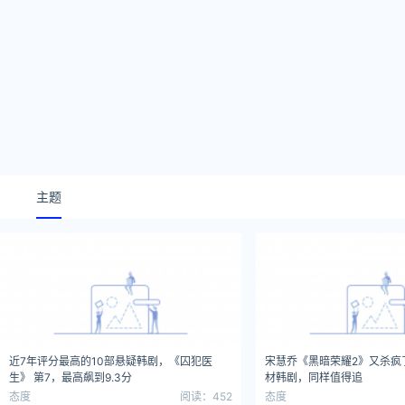
主题
近7年评分最高的10部悬疑韩剧，《囚犯医
宋慧乔《黑暗荣耀2》又杀疯
生》 第7，最高飙到9.3分
材韩剧，同样值得追
态度
阅读：452
态度