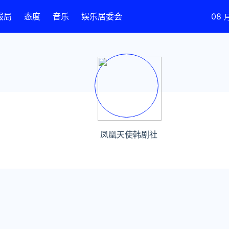
报局
态度
音乐
娱乐居委会
08
凤凰天使韩剧社