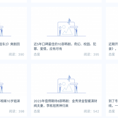
租车2》爽剧回
近5年口碑最佳的10部韩剧，奇幻、校园、犯
近期开
罪、爱情，应有尽有
录》，
阅读：390
态度
阅读：395
态度
相差10岁姐弟
2023年值得期待8部韩剧：金秀贤金智媛演财
到了冬
阀夫妻，李栋旭男神归来
线，一
阅读：398
态度
阅读：542
态度