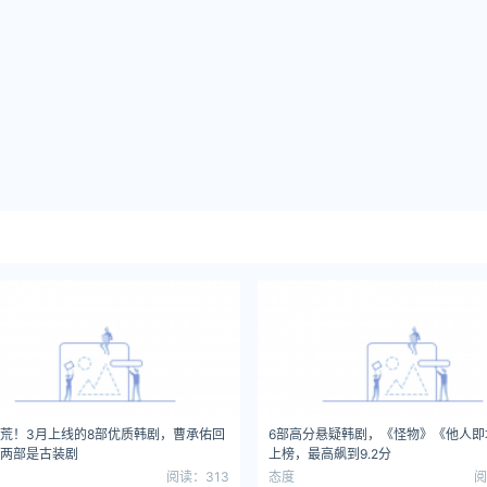
荒！3月上线的8部优质韩剧，曹承佑回
6部高分悬疑韩剧，《怪物》《他人即
两部是古装剧
上榜，最高飙到9.2分
阅读：313
态度
阅