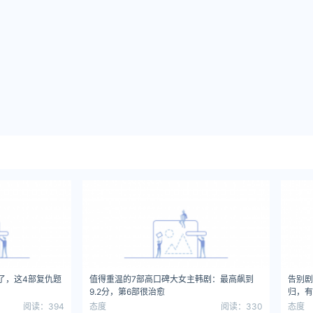
了，这4部复仇题
值得重温的7部高口碑大女主韩剧：最高飙到
告别剧
9.2分，第6部很治愈
归，有
阅读：394
态度
阅读：330
态度