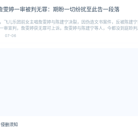
詹雯婷一审被判无罪：期盼一切纷扰至此告一段落
，飞儿乐团前女主唱詹雯婷与陈建宁决裂，因伪造文书案件，反被陈建宁
一审宣判，詹雯婷获无罪可上诉。詹雯婷与陈建宁等人，今都没到庭聆判
音乐响应：“感
07-06
侵删须知