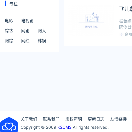
专栏
飞儿
电影
电视剧
据台媒
院今日
综艺
网剧
网大
司亚神
余丽
网综
网红
韩娱
关于我们
联系我们
版权声明
更新日志
友情链接
Copyright © 2009
K2CMS
All rights reserved.