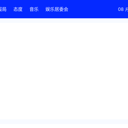
报局
态度
音乐
娱乐居委会
08