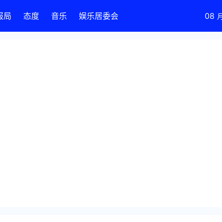
报局
态度
音乐
娱乐居委会
08