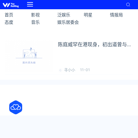
首页
影视
泛娱乐
明星
情报局
态度
音乐
娱乐居委会
陈庭威罕在港现身，初出道曾与两
女神拍拖
11-01
寻小小