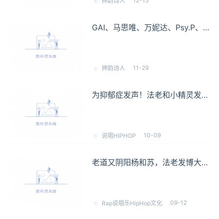
12-15
押韵诗人
GAI、马思唯、万妮达、Psy.P、法
老......这些实力派rapper原来都离
不开这“一个词”！
11-29
押韵诗人
为抑郁症发声！法老和小精灵发布
新歌！
10-09
说唱HIPHOP
老道又阴阳杨和苏，法老发博大骂
“我简直可以杀了你！”
09-12
Rap说唱乐HipHop文化