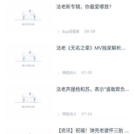
法老新专辑，你最爱哪首？
08-08
Rap说唱者
法老《无名之辈》MV独家解析，
全网首发！
07-25
押韵诗人
法老声援杨和苏，表示“谁敢欺负
你，我们直接暴打他们”，还发布
了新专辑先行曲MV！
07-24
押韵诗人
【资讯】祝福！弹壳老婆怀三胎 /