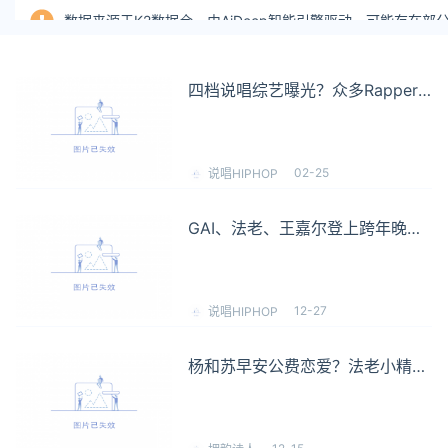
数据来源于K2数据仓，由AiDeep智能引擎驱动，可能存在
四档说唱综艺曝光？众多Rapper
参加！GAI、马思唯、法老、杨和
苏领衔？？
02-25
说唱HIPHOP
GAI、法老、王嘉尔登上跨年晚
会！说唱席卷主流市场？？
12-27
说唱HIPHOP
杨和苏早安公费恋爱？法老小精灵
疯狂发糖？谁是姜云升的旧爱？
“嗑CP”是当今说唱圈的标配吗？