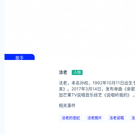
歌手
法老
人物
法老，本名孙权，1992年10月11日出生于浙江省海宁市 ，中国内地说唱歌手，说唱厂牌“活死人”创始人。 2016年，创立“活死人”说唱厂
来》。2017年3月14日，发布单曲《亲密
加
相关事件
法老的宠妃
法老图片
法老说唱
法