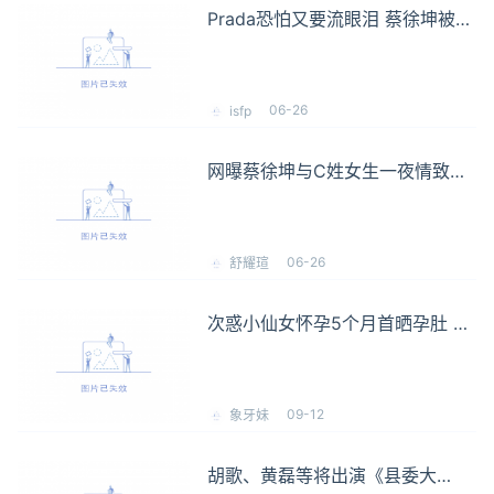
Prada恐怕又要流眼泪 蔡徐坤被爆
与女方一夜情致怀孕
06-26
isfp
网曝蔡徐坤与C姓女生一夜情致对
方怀孕
06-26
舒耀瑄
次惑小仙女怀孕5个月首晒孕肚 体
重增加14斤仍不过百！
09-12
象牙妹
胡歌、黄磊等将出演《县委大