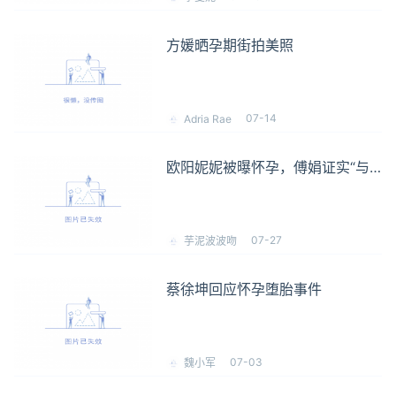
方媛晒孕期街拍美照
07-14
Adria Rae
欧阳妮妮被曝怀孕，傅娟证实“与
张书豪登记”
07-27
芋泥波波吻
蔡徐坤回应怀孕堕胎事件
07-03
魏小军