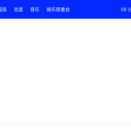
报局
态度
音乐
娱乐居委会
08