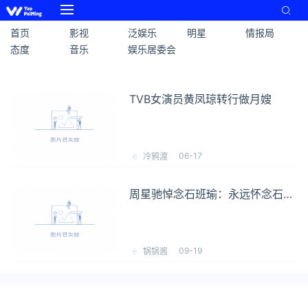
首页
影视
泛娱乐
明星
情报局
态度
音乐
娱乐居委会
TVB女演员黄凤琼转行做月嫂
06-17
冷鸦渡
周星驰悼念石班瑜：永远怀念石班
瑜先生
09-19
锅锅酱