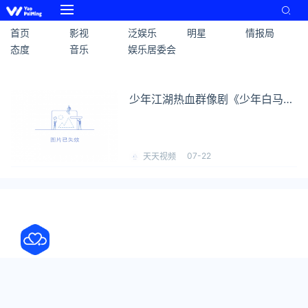
首页
影视
泛娱乐
明星
情报局
态度
音乐
娱乐居委会
少年江湖热血群像剧《少年白马醉
春风》今日开播 少年凭心而动纵
马江湖
07-22
天天视频